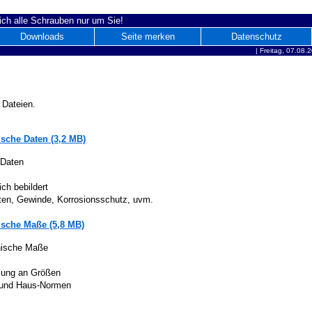
ich alle Schrauben nur um Sie!
Downloads
Seite merken
Datenschutz
|
Freitag, 07.08.
 Dateien.
sche Daten (3,2 MB)
 Daten
ich bebildert
iten, Gewinde, Korrosionsschutz, uvm.
sche Maße (5,8 MB)
nische Maße
lung an Größen
 und Haus-Normen