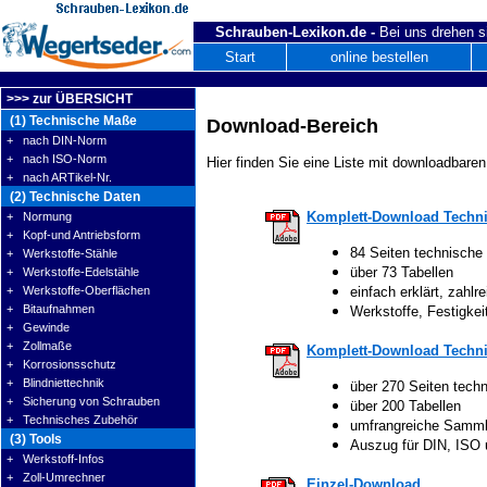
Schrauben-Lexikon.de -
Bei uns drehen s
Start
online bestellen
>>> zur ÜBERSICHT
(1) Technische Maße
Download-Bereich
+ nach DIN-Norm
+ nach ISO-Norm
Hier finden Sie eine Liste mit downloadbaren
+ nach ARTikel-Nr.
(2) Technische Daten
Komplett-Download Techni
+ Normung
+ Kopf-und Antriebsform
84 Seiten technische
+ Werkstoffe-Stähle
über 73 Tabellen
+ Werkstoffe-Edelstähle
+ Werkstoffe-Oberflächen
einfach erklärt, zahlre
+ Bitaufnahmen
Werkstoffe, Festigke
+ Gewinde
+ Zollmaße
Komplett-Download Techni
+ Korrosionsschutz
+ Blindniettechnik
über 270 Seiten tech
+ Sicherung von Schrauben
über 200 Tabellen
+ Technisches Zubehör
umfrangreiche Samm
(3) Tools
Auszug für DIN, ISO
+ Werkstoff-Infos
+ Zoll-Umrechner
Einzel-Download