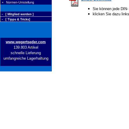
+ Normen-Umstellung
Sie können jede DIN-
klicken Sie dazu lin
- [ Mitglied werden ]
- [ Tipps & Tricks]
www.wegertseder.com
139.803 Artikel
schnelle Lieferung
umfangreiche Lagerhaltung