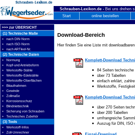
Schrauben-Lexikon.de -
Bei uns drehen s
Start
online bestellen
>>> zur ÜBERSICHT
(1) Technische Maße
Download-Bereich
+ nach DIN-Norm
+ nach ISO-Norm
Hier finden Sie eine Liste mit downloadbaren
+ nach ARTikel-Nr.
(2) Technische Daten
Komplett-Download Techni
+ Normung
+ Kopf-und Antriebsform
84 Seiten technische
+ Werkstoffe-Stähle
über 73 Tabellen
+ Werkstoffe-Edelstähle
+ Werkstoffe-Oberflächen
einfach erklärt, zahlre
+ Bitaufnahmen
Werkstoffe, Festigke
+ Gewinde
+ Zollmaße
Komplett-Download Techni
+ Korrosionsschutz
+ Blindniettechnik
über 270 Seiten tech
+ Sicherung von Schrauben
über 200 Tabellen
+ Technisches Zubehör
umfrangreiche Samm
(3) Tools
Auszug für DIN, ISO
+ Werkstoff-Infos
+ Zoll-Umrechner
Einzel-Download