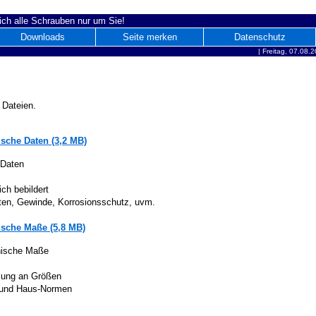
ich alle Schrauben nur um Sie!
Downloads
Seite merken
Datenschutz
|
Freitag, 07.08.
 Dateien.
sche Daten (3,2 MB)
 Daten
ich bebildert
iten, Gewinde, Korrosionsschutz, uvm.
sche Maße (5,8 MB)
nische Maße
lung an Größen
 und Haus-Normen