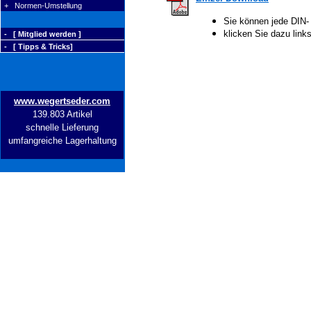
+ Normen-Umstellung
Sie können jede DIN-
klicken Sie dazu lin
- [ Mitglied werden ]
- [ Tipps & Tricks]
www.wegertseder.com
139.803 Artikel
schnelle Lieferung
umfangreiche Lagerhaltung