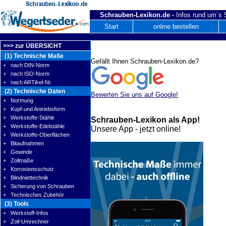
Schrauben-Lexikon.de -
Infos rund um´s
Start
online bestellen
>>> zur ÜBERSICHT
(1) Technische Maße
Gefällt Ihnen Schrauben-Lexikon.de?
+ nach DIN-Norm
+ nach ISO-Norm
+ nach ARTikel-Nr.
(2) Technische Daten
Bewerten Sie uns auf Google!
+ Normung
+ Kopf-und Antriebsform
+ Werkstoffe-Stähle
Schrauben-Lexikon als App!
+ Werkstoffe-Edelstähle
Unsere App - jetzt online!
+ Werkstoffe-Oberflächen
+ Bitaufnahmen
+ Gewinde
+ Zollmaße
+ Korrosionsschutz
+ Blindniettechnik
+ Sicherung von Schrauben
+ Technisches Zubehör
(3) Tools
+ Werkstoff-Infos
+ Zoll-Umrechner