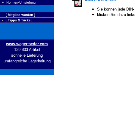
+ Normen-Umstellung
Sie können jede DIN-
klicken Sie dazu lin
- [ Mitglied werden ]
- [ Tipps & Tricks]
www.wegertseder.com
139.803 Artikel
schnelle Lieferung
umfangreiche Lagerhaltung