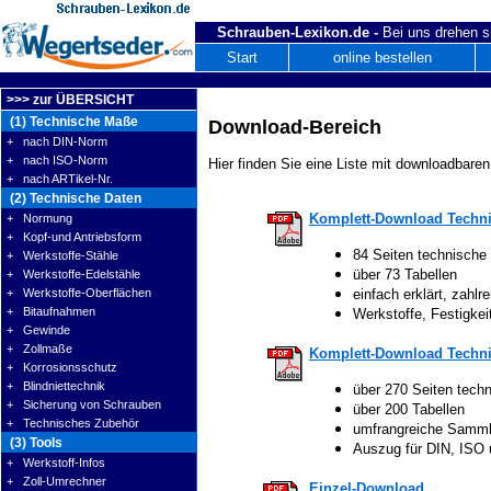
Schrauben-Lexikon.de -
Bei uns drehen s
Start
online bestellen
>>> zur ÜBERSICHT
(1) Technische Maße
Download-Bereich
+ nach DIN-Norm
+ nach ISO-Norm
Hier finden Sie eine Liste mit downloadbaren
+ nach ARTikel-Nr.
(2) Technische Daten
Komplett-Download Techni
+ Normung
+ Kopf-und Antriebsform
84 Seiten technische
+ Werkstoffe-Stähle
über 73 Tabellen
+ Werkstoffe-Edelstähle
+ Werkstoffe-Oberflächen
einfach erklärt, zahlre
+ Bitaufnahmen
Werkstoffe, Festigke
+ Gewinde
+ Zollmaße
Komplett-Download Techni
+ Korrosionsschutz
+ Blindniettechnik
über 270 Seiten tech
+ Sicherung von Schrauben
über 200 Tabellen
+ Technisches Zubehör
umfrangreiche Samm
(3) Tools
Auszug für DIN, ISO
+ Werkstoff-Infos
+ Zoll-Umrechner
Einzel-Download