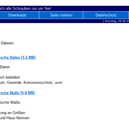
ich alle Schrauben nur um Sie!
Downloads
Seite merken
Datenschutz
|
Sonntag, 09.08.2
 Dateien.
sche Daten (3,2 MB)
 Daten
ich bebildert
iten, Gewinde, Korrosionsschutz, uvm.
sche Maße (5,8 MB)
nische Maße
lung an Größen
 und Haus-Normen