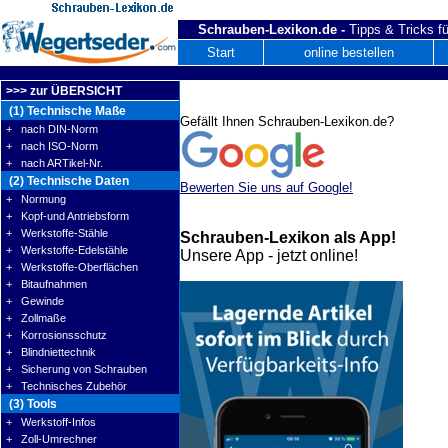
Schrauben-Lexikon.de -
Tipps & Tricks fü
Start
online bestellen
>>> zur ÜBERSICHT
(1) Technische Maße
Gefällt Ihnen Schrauben-Lexikon.de?
+ nach DIN-Norm
+ nach ISO-Norm
+ nach ARTikel-Nr.
(2) Technische Daten
Bewerten Sie uns auf Google!
+ Normung
+ Kopf-und Antriebsform
+ Werkstoffe-Stähle
Schrauben-Lexikon als App!
+ Werkstoffe-Edelstähle
Unsere App - jetzt online!
+ Werkstoffe-Oberflächen
+ Bitaufnahmen
+ Gewinde
+ Zollmaße
+ Korrosionsschutz
+ Blindniettechnik
+ Sicherung von Schrauben
+ Technisches Zubehör
(3) Tools
+ Werkstoff-Infos
+ Zoll-Umrechner