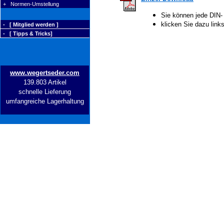
+ Normen-Umstellung
Sie können jede DIN-
klicken Sie dazu lin
- [ Mitglied werden ]
- [ Tipps & Tricks]
www.wegertseder.com
139.803 Artikel
schnelle Lieferung
umfangreiche Lagerhaltung