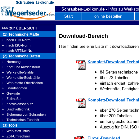
Schrauben-Lexikon.de -
Infos zu Werksto
Start
online bestellen
>>> zur ÜBERSICHT
(1) Technische Maße
Download-Bereich
+ nach DIN-Norm
+ nach ISO-Norm
Hier finden Sie eine Liste mit downloadbaren
+ nach ARTikel-Nr.
(2) Technische Daten
Komplett-Download Techni
+ Normung
+ Kopf-und Antriebsform
84 Seiten technische
+ Werkstoffe-Stähle
über 73 Tabellen
+ Werkstoffe-Edelstähle
+ Werkstoffe-Oberflächen
einfach erklärt, zahlre
+ Bitaufnahmen
Werkstoffe, Festigke
+ Gewinde
+ Zollmaße
Komplett-Download Techni
+ Korrosionsschutz
+ Blindniettechnik
über 270 Seiten tech
+ Sicherung von Schrauben
über 200 Tabellen
+ Technisches Zubehör
umfrangreiche Samm
(3) Tools
Auszug für DIN, ISO
+ Werkstoff-Infos
+ Zoll-Umrechner
Einzel-Download