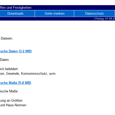
ffen und Festigkeiten
Downloads
Seite merken
Datenschutz
|
Freitag, 07.08.
 Dateien.
sche Daten (3,2 MB)
 Daten
ich bebildert
iten, Gewinde, Korrosionsschutz, uvm.
sche Maße (5,8 MB)
nische Maße
lung an Größen
 und Haus-Normen