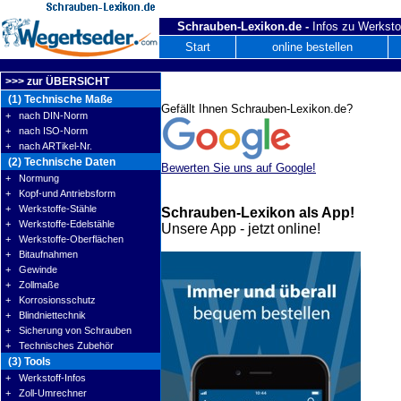
Schrauben-Lexikon.de -
Infos zu Werksto
Start
online bestellen
>>> zur ÜBERSICHT
(1) Technische Maße
Gefällt Ihnen Schrauben-Lexikon.de?
+ nach DIN-Norm
+ nach ISO-Norm
+ nach ARTikel-Nr.
(2) Technische Daten
Bewerten Sie uns auf Google!
+ Normung
+ Kopf-und Antriebsform
+ Werkstoffe-Stähle
Schrauben-Lexikon als App!
+ Werkstoffe-Edelstähle
Unsere App - jetzt online!
+ Werkstoffe-Oberflächen
+ Bitaufnahmen
+ Gewinde
+ Zollmaße
+ Korrosionsschutz
+ Blindniettechnik
+ Sicherung von Schrauben
+ Technisches Zubehör
(3) Tools
+ Werkstoff-Infos
+ Zoll-Umrechner