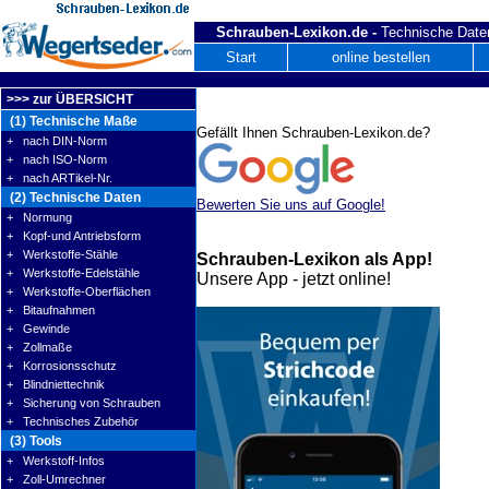
Schrauben-Lexikon.de -
Technische Daten
Start
online bestellen
>>> zur ÜBERSICHT
(1) Technische Maße
Gefällt Ihnen Schrauben-Lexikon.de?
+ nach DIN-Norm
+ nach ISO-Norm
+ nach ARTikel-Nr.
(2) Technische Daten
Bewerten Sie uns auf Google!
+ Normung
+ Kopf-und Antriebsform
+ Werkstoffe-Stähle
Schrauben-Lexikon als App!
+ Werkstoffe-Edelstähle
Unsere App - jetzt online!
+ Werkstoffe-Oberflächen
+ Bitaufnahmen
+ Gewinde
+ Zollmaße
+ Korrosionsschutz
+ Blindniettechnik
+ Sicherung von Schrauben
+ Technisches Zubehör
(3) Tools
+ Werkstoff-Infos
+ Zoll-Umrechner