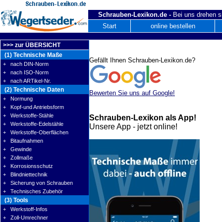
Schrauben-Lexikon.de -
Bei uns drehen s
Start
online bestellen
>>> zur ÜBERSICHT
(1) Technische Maße
Gefällt Ihnen Schrauben-Lexikon.de?
+ nach DIN-Norm
+ nach ISO-Norm
+ nach ARTikel-Nr.
(2) Technische Daten
Bewerten Sie uns auf Google!
+ Normung
+ Kopf-und Antriebsform
+ Werkstoffe-Stähle
Schrauben-Lexikon als App!
+ Werkstoffe-Edelstähle
Unsere App - jetzt online!
+ Werkstoffe-Oberflächen
+ Bitaufnahmen
+ Gewinde
+ Zollmaße
+ Korrosionsschutz
+ Blindniettechnik
+ Sicherung von Schrauben
+ Technisches Zubehör
(3) Tools
+ Werkstoff-Infos
+ Zoll-Umrechner