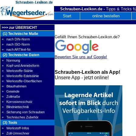
Schrauben-Lexikon.de -
Tipps & Tricks fü
Start
online bestellen
>>> zur ÜBERSICHT
(1) Technische Maße
Gefällt Ihnen Schrauben-Lexikon.de?
+ nach DIN-Norm
+ nach ISO-Norm
+ nach ARTikel-Nr.
(2) Technische Daten
Bewerten Sie uns auf Google!
+ Normung
+ Kopf-und Antriebsform
+ Werkstoffe-Stähle
Schrauben-Lexikon als App!
+ Werkstoffe-Edelstähle
Unsere App - jetzt online!
+ Werkstoffe-Oberflächen
+ Bitaufnahmen
+ Gewinde
+ Zollmaße
+ Korrosionsschutz
+ Blindniettechnik
+ Sicherung von Schrauben
+ Technisches Zubehör
(3) Tools
+ Werkstoff-Infos
+ Zoll-Umrechner