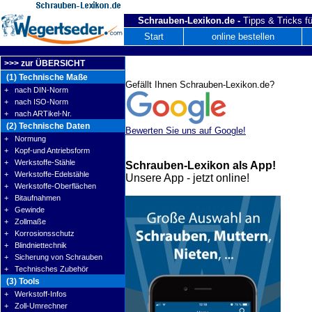
Schrauben-Lexikon.de -
Tipps & Tricks fü
Start
online bestellen
>>> zur ÜBERSICHT
(1) Technische Maße
Gefällt Ihnen Schrauben-Lexikon.de?
+ nach DIN-Norm
+ nach ISO-Norm
+ nach ARTikel-Nr.
(2) Technische Daten
Bewerten Sie uns auf Google!
+ Normung
+ Kopf-und Antriebsform
+ Werkstoffe-Stähle
Schrauben-Lexikon als App!
+ Werkstoffe-Edelstähle
Unsere App - jetzt online!
+ Werkstoffe-Oberflächen
+ Bitaufnahmen
+ Gewinde
+ Zollmaße
+ Korrosionsschutz
+ Blindniettechnik
+ Sicherung von Schrauben
+ Technisches Zubehör
(3) Tools
+ Werkstoff-Infos
+ Zoll-Umrechner