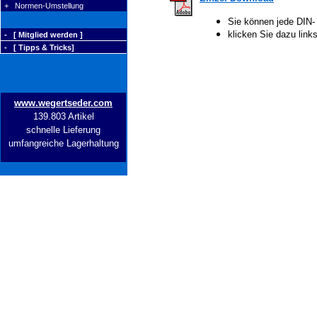
+ Normen-Umstellung
Sie können jede DIN-
klicken Sie dazu lin
- [ Mitglied werden ]
- [ Tipps & Tricks]
www.wegertseder.com
139.803 Artikel
schnelle Lieferung
umfangreiche Lagerhaltung