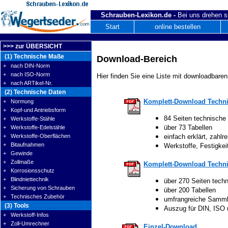
Schrauben-Lexikon.de -
Bei uns drehen s
Start
online bestellen
>>> zur ÜBERSICHT
(1) Technische Maße
Download-Bereich
+ nach DIN-Norm
+ nach ISO-Norm
Hier finden Sie eine Liste mit downloadbaren
+ nach ARTikel-Nr.
(2) Technische Daten
Komplett-Download Techni
+ Normung
+ Kopf-und Antriebsform
84 Seiten technische
+ Werkstoffe-Stähle
über 73 Tabellen
+ Werkstoffe-Edelstähle
+ Werkstoffe-Oberflächen
einfach erklärt, zahlre
+ Bitaufnahmen
Werkstoffe, Festigke
+ Gewinde
+ Zollmaße
Komplett-Download Techni
+ Korrosionsschutz
+ Blindniettechnik
über 270 Seiten tech
+ Sicherung von Schrauben
über 200 Tabellen
+ Technisches Zubehör
umfrangreiche Samm
(3) Tools
Auszug für DIN, ISO
+ Werkstoff-Infos
+ Zoll-Umrechner
Einzel-Download