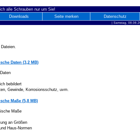
ich alle Schrauben nur um Sie!
Downloads
Seite merken
Datenschutz
|
Samstag, 08.08.2
 Dateien.
sche Daten (3,2 MB)
 Daten
ich bebildert
iten, Gewinde, Korrosionsschutz, uvm.
sche Maße (5,8 MB)
nische Maße
lung an Größen
 und Haus-Normen