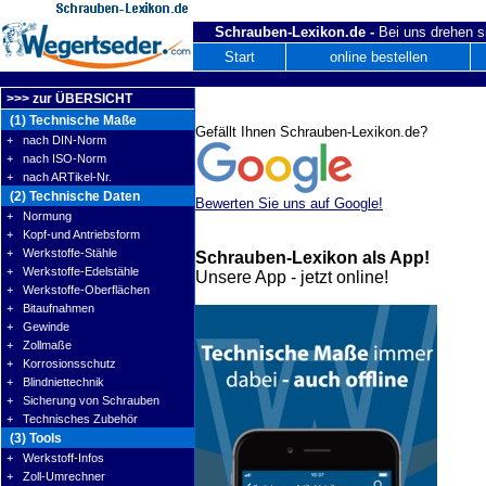
Schrauben-Lexikon.de -
Bei uns drehen s
Start
online bestellen
>>> zur ÜBERSICHT
(1) Technische Maße
Gefällt Ihnen Schrauben-Lexikon.de?
+ nach DIN-Norm
+ nach ISO-Norm
+ nach ARTikel-Nr.
(2) Technische Daten
Bewerten Sie uns auf Google!
+ Normung
+ Kopf-und Antriebsform
+ Werkstoffe-Stähle
Schrauben-Lexikon als App!
+ Werkstoffe-Edelstähle
Unsere App - jetzt online!
+ Werkstoffe-Oberflächen
+ Bitaufnahmen
+ Gewinde
+ Zollmaße
+ Korrosionsschutz
+ Blindniettechnik
+ Sicherung von Schrauben
+ Technisches Zubehör
(3) Tools
+ Werkstoff-Infos
+ Zoll-Umrechner