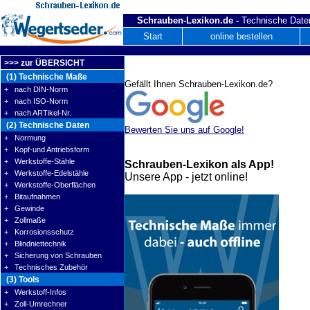
Schrauben-Lexikon.de -
Technische Daten
Start
online bestellen
>>> zur ÜBERSICHT
(1) Technische Maße
Gefällt Ihnen Schrauben-Lexikon.de?
+ nach DIN-Norm
+ nach ISO-Norm
+ nach ARTikel-Nr.
(2) Technische Daten
Bewerten Sie uns auf Google!
+ Normung
+ Kopf-und Antriebsform
+ Werkstoffe-Stähle
Schrauben-Lexikon als App!
+ Werkstoffe-Edelstähle
Unsere App - jetzt online!
+ Werkstoffe-Oberflächen
+ Bitaufnahmen
+ Gewinde
+ Zollmaße
+ Korrosionsschutz
+ Blindniettechnik
+ Sicherung von Schrauben
+ Technisches Zubehör
(3) Tools
+ Werkstoff-Infos
+ Zoll-Umrechner