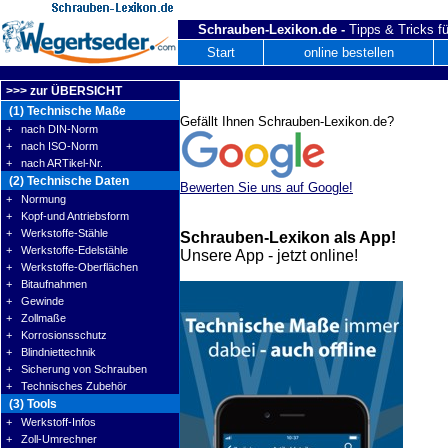
Schrauben-Lexikon.de -
Tipps & Tricks fü
Start
online bestellen
>>> zur ÜBERSICHT
(1) Technische Maße
Gefällt Ihnen Schrauben-Lexikon.de?
+ nach DIN-Norm
+ nach ISO-Norm
+ nach ARTikel-Nr.
(2) Technische Daten
Bewerten Sie uns auf Google!
+ Normung
+ Kopf-und Antriebsform
+ Werkstoffe-Stähle
Schrauben-Lexikon als App!
+ Werkstoffe-Edelstähle
Unsere App - jetzt online!
+ Werkstoffe-Oberflächen
+ Bitaufnahmen
+ Gewinde
+ Zollmaße
+ Korrosionsschutz
+ Blindniettechnik
+ Sicherung von Schrauben
+ Technisches Zubehör
(3) Tools
+ Werkstoff-Infos
+ Zoll-Umrechner