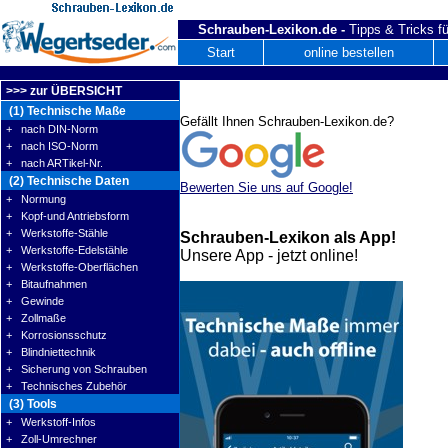
Schrauben-Lexikon.de -
Tipps & Tricks fü
Start
online bestellen
>>> zur ÜBERSICHT
(1) Technische Maße
Gefällt Ihnen Schrauben-Lexikon.de?
+ nach DIN-Norm
+ nach ISO-Norm
+ nach ARTikel-Nr.
(2) Technische Daten
Bewerten Sie uns auf Google!
+ Normung
+ Kopf-und Antriebsform
+ Werkstoffe-Stähle
Schrauben-Lexikon als App!
+ Werkstoffe-Edelstähle
Unsere App - jetzt online!
+ Werkstoffe-Oberflächen
+ Bitaufnahmen
+ Gewinde
+ Zollmaße
+ Korrosionsschutz
+ Blindniettechnik
+ Sicherung von Schrauben
+ Technisches Zubehör
(3) Tools
+ Werkstoff-Infos
+ Zoll-Umrechner