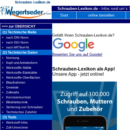
Schrauben-Lexikon.de -
Infos rund um´s
Start
online bestellen
>>> zur ÜBERSICHT
(1) Technische Maße
Gefällt Ihnen Schrauben-Lexikon.de?
+ nach DIN-Norm
+ nach ISO-Norm
+ nach ARTikel-Nr.
(2) Technische Daten
Bewerten Sie uns auf Google!
+ Normung
+ Kopf-und Antriebsform
+ Werkstoffe-Stähle
Schrauben-Lexikon als App!
+ Werkstoffe-Edelstähle
Unsere App - jetzt online!
+ Werkstoffe-Oberflächen
+ Bitaufnahmen
+ Gewinde
+ Zollmaße
+ Korrosionsschutz
+ Blindniettechnik
+ Sicherung von Schrauben
+ Technisches Zubehör
(3) Tools
+ Werkstoff-Infos
+ Zoll-Umrechner