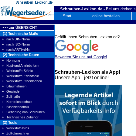
Schrauben-Lexikon.de -
Bei uns drehen s
Start
online bestellen
>>> zur ÜBERSICHT
(1) Technische Maße
Gefällt Ihnen Schrauben-Lexikon.de?
+ nach DIN-Norm
+ nach ISO-Norm
+ nach ARTikel-Nr.
(2) Technische Daten
Bewerten Sie uns auf Google!
+ Normung
+ Kopf-und Antriebsform
+ Werkstoffe-Stähle
Schrauben-Lexikon als App!
+ Werkstoffe-Edelstähle
Unsere App - jetzt online!
+ Werkstoffe-Oberflächen
+ Bitaufnahmen
+ Gewinde
+ Zollmaße
+ Korrosionsschutz
+ Blindniettechnik
+ Sicherung von Schrauben
+ Technisches Zubehör
(3) Tools
+ Werkstoff-Infos
+ Zoll-Umrechner