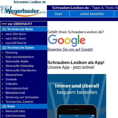
Schrauben-Lexikon.de -
Tipps & Tricks fü
Start
online bestellen
>>> zur ÜBERSICHT
(1) Technische Maße
Gefällt Ihnen Schrauben-Lexikon.de?
+ nach DIN-Norm
+ nach ISO-Norm
+ nach ARTikel-Nr.
(2) Technische Daten
Bewerten Sie uns auf Google!
+ Normung
+ Kopf-und Antriebsform
+ Werkstoffe-Stähle
Schrauben-Lexikon als App!
+ Werkstoffe-Edelstähle
Unsere App - jetzt online!
+ Werkstoffe-Oberflächen
+ Bitaufnahmen
+ Gewinde
+ Zollmaße
+ Korrosionsschutz
+ Blindniettechnik
+ Sicherung von Schrauben
+ Technisches Zubehör
(3) Tools
+ Werkstoff-Infos
+ Zoll-Umrechner