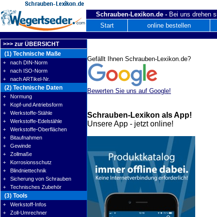
Schrauben-Lexikon.de -
Bei uns drehen s
Start
online bestellen
>>> zur ÜBERSICHT
(1) Technische Maße
Gefällt Ihnen Schrauben-Lexikon.de?
+ nach DIN-Norm
+ nach ISO-Norm
+ nach ARTikel-Nr.
(2) Technische Daten
Bewerten Sie uns auf Google!
+ Normung
+ Kopf-und Antriebsform
+ Werkstoffe-Stähle
Schrauben-Lexikon als App!
+ Werkstoffe-Edelstähle
Unsere App - jetzt online!
+ Werkstoffe-Oberflächen
+ Bitaufnahmen
+ Gewinde
+ Zollmaße
+ Korrosionsschutz
+ Blindniettechnik
+ Sicherung von Schrauben
+ Technisches Zubehör
(3) Tools
+ Werkstoff-Infos
+ Zoll-Umrechner