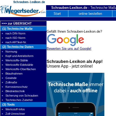
Schrauben-Lexikon.de -
Technische Maßa
Start
online bestellen
>>> zur ÜBERSICHT
(1) Technische Maße
Gefällt Ihnen Schrauben-Lexikon.de?
+ nach DIN-Norm
+ nach ISO-Norm
+ nach ARTikel-Nr.
(2) Technische Daten
Bewerten Sie uns auf Google!
+ Normung
+ Kopf-und Antriebsform
+ Werkstoffe-Stähle
Schrauben-Lexikon als App!
+ Werkstoffe-Edelstähle
Unsere App - jetzt online!
+ Werkstoffe-Oberflächen
+ Bitaufnahmen
+ Gewinde
+ Zollmaße
+ Korrosionsschutz
+ Blindniettechnik
+ Sicherung von Schrauben
+ Technisches Zubehör
(3) Tools
+ Werkstoff-Infos
+ Zoll-Umrechner