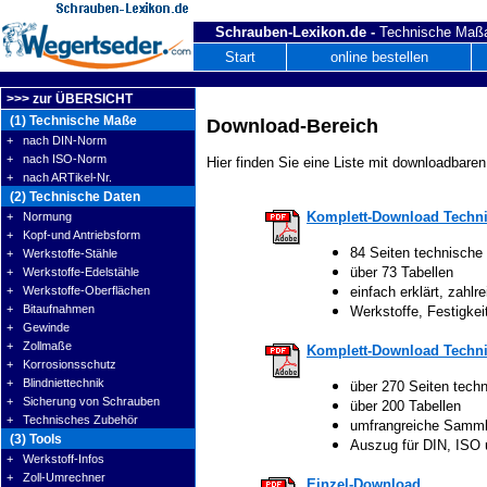
Schrauben-Lexikon.de -
Technische Maßa
Start
online bestellen
>>> zur ÜBERSICHT
(1) Technische Maße
Download-Bereich
+ nach DIN-Norm
+ nach ISO-Norm
Hier finden Sie eine Liste mit downloadbaren
+ nach ARTikel-Nr.
(2) Technische Daten
Komplett-Download Techni
+ Normung
+ Kopf-und Antriebsform
84 Seiten technische
+ Werkstoffe-Stähle
über 73 Tabellen
+ Werkstoffe-Edelstähle
+ Werkstoffe-Oberflächen
einfach erklärt, zahlre
+ Bitaufnahmen
Werkstoffe, Festigke
+ Gewinde
+ Zollmaße
Komplett-Download Techni
+ Korrosionsschutz
+ Blindniettechnik
über 270 Seiten tech
+ Sicherung von Schrauben
über 200 Tabellen
+ Technisches Zubehör
umfrangreiche Samm
(3) Tools
Auszug für DIN, ISO
+ Werkstoff-Infos
+ Zoll-Umrechner
Einzel-Download