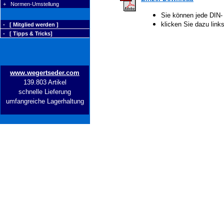
+ Normen-Umstellung
Sie können jede DIN-
klicken Sie dazu lin
- [ Mitglied werden ]
- [ Tipps & Tricks]
www.wegertseder.com
139.803 Artikel
schnelle Lieferung
umfangreiche Lagerhaltung