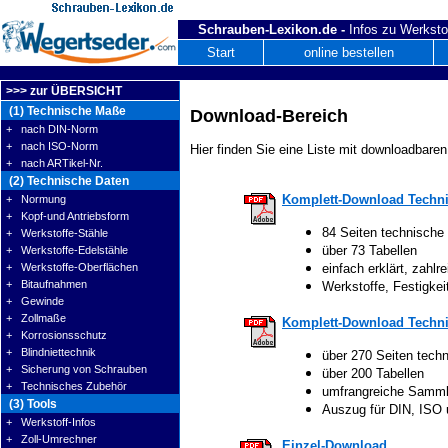
Schrauben-Lexikon.de -
Infos zu Werksto
Start
online bestellen
>>> zur ÜBERSICHT
(1) Technische Maße
Download-Bereich
+ nach DIN-Norm
+ nach ISO-Norm
Hier finden Sie eine Liste mit downloadbaren
+ nach ARTikel-Nr.
(2) Technische Daten
Komplett-Download Techni
+ Normung
+ Kopf-und Antriebsform
84 Seiten technische
+ Werkstoffe-Stähle
über 73 Tabellen
+ Werkstoffe-Edelstähle
+ Werkstoffe-Oberflächen
einfach erklärt, zahlre
+ Bitaufnahmen
Werkstoffe, Festigke
+ Gewinde
+ Zollmaße
Komplett-Download Techni
+ Korrosionsschutz
+ Blindniettechnik
über 270 Seiten tech
+ Sicherung von Schrauben
über 200 Tabellen
+ Technisches Zubehör
umfrangreiche Samm
(3) Tools
Auszug für DIN, ISO
+ Werkstoff-Infos
+ Zoll-Umrechner
Einzel-Download