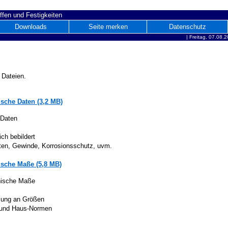
ffen und Festigkeiten
Downloads
Seite merken
Datenschutz
|
Freitag, 07.08.
 Dateien.
sche Daten (3,2 MB)
 Daten
ich bebildert
iten, Gewinde, Korrosionsschutz, uvm.
sche Maße (5,8 MB)
nische Maße
lung an Größen
 und Haus-Normen