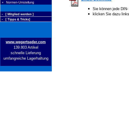
+ Normen-Umstellung
Sie können jede DIN-
klicken Sie dazu lin
- [ Mitglied werden ]
- [ Tipps & Tricks]
www.wegertseder.com
139.803 Artikel
schnelle Lieferung
umfangreiche Lagerhaltung