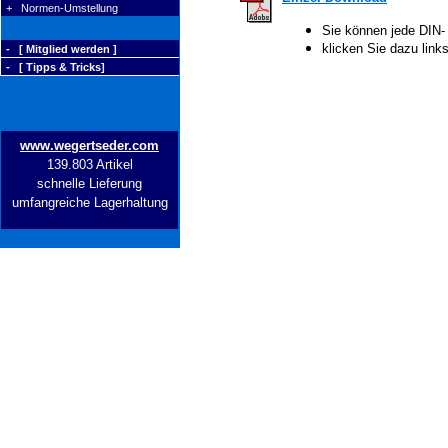
+ Normen-Umstellung
Sie können jede DIN-
klicken Sie dazu lin
- [ Mitglied werden ]
- [ Tipps & Tricks]
www.wegertseder.com
139.803 Artikel
schnelle Lieferung
umfangreiche Lagerhaltung