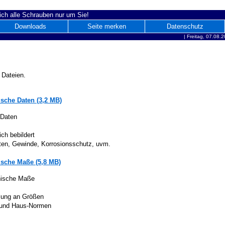
ich alle Schrauben nur um Sie!
Downloads
Seite merken
Datenschutz
|
Freitag, 07.08.
 Dateien.
sche Daten (3,2 MB)
 Daten
ich bebildert
iten, Gewinde, Korrosionsschutz, uvm.
sche Maße (5,8 MB)
nische Maße
lung an Größen
 und Haus-Normen