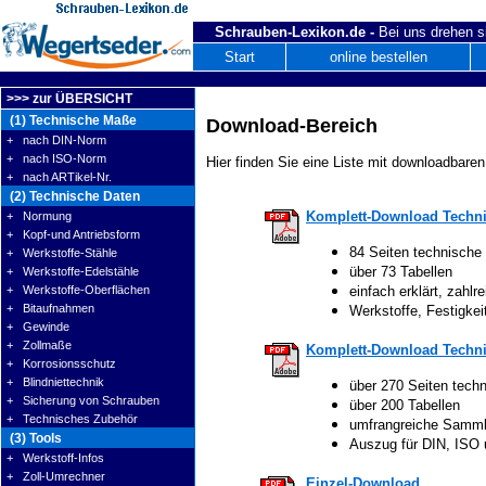
Schrauben-Lexikon.de -
Bei uns drehen s
Start
online bestellen
>>> zur ÜBERSICHT
(1) Technische Maße
Download-Bereich
+ nach DIN-Norm
+ nach ISO-Norm
Hier finden Sie eine Liste mit downloadbaren
+ nach ARTikel-Nr.
(2) Technische Daten
Komplett-Download Techni
+ Normung
+ Kopf-und Antriebsform
84 Seiten technische
+ Werkstoffe-Stähle
über 73 Tabellen
+ Werkstoffe-Edelstähle
+ Werkstoffe-Oberflächen
einfach erklärt, zahlre
+ Bitaufnahmen
Werkstoffe, Festigke
+ Gewinde
+ Zollmaße
Komplett-Download Techni
+ Korrosionsschutz
+ Blindniettechnik
über 270 Seiten tech
+ Sicherung von Schrauben
über 200 Tabellen
+ Technisches Zubehör
umfrangreiche Samm
(3) Tools
Auszug für DIN, ISO
+ Werkstoff-Infos
+ Zoll-Umrechner
Einzel-Download