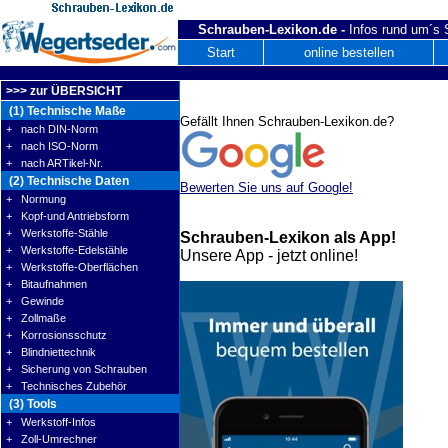
Schrauben-Lexikon.de -
Infos rund um´s
Start
online bestellen
>>> zur ÜBERSICHT
(1) Technische Maße
Gefällt Ihnen Schrauben-Lexikon.de?
+ nach DIN-Norm
+ nach ISO-Norm
+ nach ARTikel-Nr.
(2) Technische Daten
Bewerten Sie uns auf Google!
+ Normung
+ Kopf-und Antriebsform
+ Werkstoffe-Stähle
Schrauben-Lexikon als App!
+ Werkstoffe-Edelstähle
Unsere App - jetzt online!
+ Werkstoffe-Oberflächen
+ Bitaufnahmen
+ Gewinde
+ Zollmaße
+ Korrosionsschutz
+ Blindniettechnik
+ Sicherung von Schrauben
+ Technisches Zubehör
(3) Tools
+ Werkstoff-Infos
+ Zoll-Umrechner