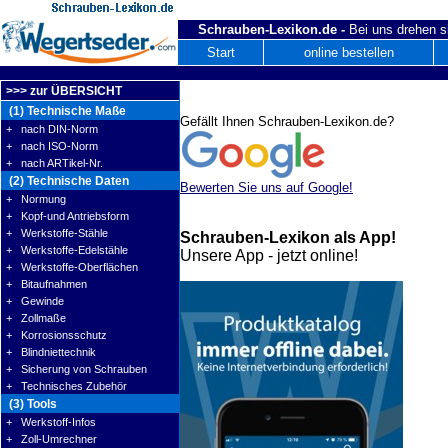
Schrauben-Lexikon.de -
Bei uns drehen s
Start
online bestellen
>>> zur ÜBERSICHT
(1) Technische Maße
Gefällt Ihnen Schrauben-Lexikon.de?
+ nach DIN-Norm
+ nach ISO-Norm
+ nach ARTikel-Nr.
(2) Technische Daten
Bewerten Sie uns auf Google!
+ Normung
+ Kopf-und Antriebsform
+ Werkstoffe-Stähle
Schrauben-Lexikon als App!
+ Werkstoffe-Edelstähle
Unsere App - jetzt online!
+ Werkstoffe-Oberflächen
+ Bitaufnahmen
+ Gewinde
+ Zollmaße
+ Korrosionsschutz
+ Blindniettechnik
+ Sicherung von Schrauben
+ Technisches Zubehör
(3) Tools
+ Werkstoff-Infos
+ Zoll-Umrechner