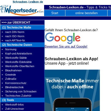
Schrauben-Lexikon.de -
Tipps & Tricks fü
Start
online bestellen
>>> zur ÜBERSICHT
(1) Technische Maße
Gefällt Ihnen Schrauben-Lexikon.de?
+ nach DIN-Norm
+ nach ISO-Norm
+ nach ARTikel-Nr.
(2) Technische Daten
Bewerten Sie uns auf Google!
+ Normung
+ Kopf-und Antriebsform
+ Werkstoffe-Stähle
Schrauben-Lexikon als App!
+ Werkstoffe-Edelstähle
Unsere App - jetzt online!
+ Werkstoffe-Oberflächen
+ Bitaufnahmen
+ Gewinde
+ Zollmaße
+ Korrosionsschutz
+ Blindniettechnik
+ Sicherung von Schrauben
+ Technisches Zubehör
(3) Tools
+ Werkstoff-Infos
+ Zoll-Umrechner