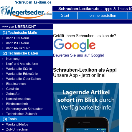
Schrauben-Lexikon.de -
Tipps & Tricks fü
Start
online bestellen
>>> zur ÜBERSICHT
(1) Technische Maße
Gefällt Ihnen Schrauben-Lexikon.de?
+ nach DIN-Norm
+ nach ISO-Norm
+ nach ARTikel-Nr.
(2) Technische Daten
Bewerten Sie uns auf Google!
+ Normung
+ Kopf-und Antriebsform
+ Werkstoffe-Stähle
Schrauben-Lexikon als App!
+ Werkstoffe-Edelstähle
Unsere App - jetzt online!
+ Werkstoffe-Oberflächen
+ Bitaufnahmen
+ Gewinde
+ Zollmaße
+ Korrosionsschutz
+ Blindniettechnik
+ Sicherung von Schrauben
+ Technisches Zubehör
(3) Tools
+ Werkstoff-Infos
+ Zoll-Umrechner