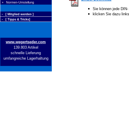
+ Normen-Umstellung
Sie können jede DIN-
klicken Sie dazu lin
- [ Mitglied werden ]
- [ Tipps & Tricks]
www.wegertseder.com
139.803 Artikel
schnelle Lieferung
umfangreiche Lagerhaltung