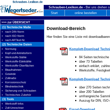
Schrauben-Lexikon.de -
Bei uns drehen s
Start
online bestellen
>>> zur ÜBERSICHT
(1) Technische Maße
Download-Bereich
+ nach DIN-Norm
+ nach ISO-Norm
Hier finden Sie eine Liste mit downloadbaren
+ nach ARTikel-Nr.
(2) Technische Daten
Komplett-Download Techni
+ Normung
+ Kopf-und Antriebsform
84 Seiten technische
+ Werkstoffe-Stähle
über 73 Tabellen
+ Werkstoffe-Edelstähle
+ Werkstoffe-Oberflächen
einfach erklärt, zahlre
+ Bitaufnahmen
Werkstoffe, Festigke
+ Gewinde
+ Zollmaße
Komplett-Download Techni
+ Korrosionsschutz
+ Blindniettechnik
über 270 Seiten tech
+ Sicherung von Schrauben
über 200 Tabellen
+ Technisches Zubehör
umfrangreiche Samm
(3) Tools
Auszug für DIN, ISO
+ Werkstoff-Infos
+ Zoll-Umrechner
Einzel-Download