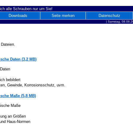
ich alle Schrauben nur um Sie!
Downloads
Seite merken
Datenschutz
|
Samstag, 08.08.2
 Dateien.
sche Daten (3,2 MB)
 Daten
ich bebildert
iten, Gewinde, Korrosionsschutz, uvm.
sche Maße (5,8 MB)
nische Maße
lung an Größen
 und Haus-Normen