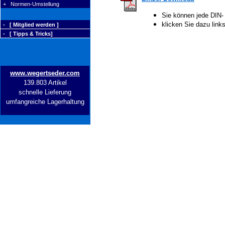
+ Normen-Umstellung
Sie können jede DIN-
klicken Sie dazu lin
- [ Mitglied werden ]
- [ Tipps & Tricks]
www.wegertseder.com
139.803 Artikel
schnelle Lieferung
umfangreiche Lagerhaltung