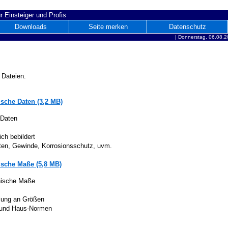
r Einsteiger und Profis
Downloads
Seite merken
Datenschutz
|
Donnerstag, 06.08.2
 Dateien.
sche Daten (3,2 MB)
 Daten
ich bebildert
iten, Gewinde, Korrosionsschutz, uvm.
sche Maße (5,8 MB)
nische Maße
lung an Größen
 und Haus-Normen