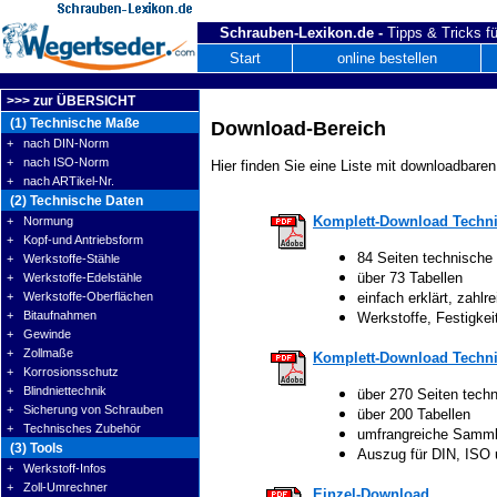
Schrauben-Lexikon.de -
Tipps & Tricks fü
Start
online bestellen
>>> zur ÜBERSICHT
(1) Technische Maße
Download-Bereich
+ nach DIN-Norm
+ nach ISO-Norm
Hier finden Sie eine Liste mit downloadbaren
+ nach ARTikel-Nr.
(2) Technische Daten
Komplett-Download Techni
+ Normung
+ Kopf-und Antriebsform
84 Seiten technische
+ Werkstoffe-Stähle
über 73 Tabellen
+ Werkstoffe-Edelstähle
+ Werkstoffe-Oberflächen
einfach erklärt, zahlre
+ Bitaufnahmen
Werkstoffe, Festigke
+ Gewinde
+ Zollmaße
Komplett-Download Techni
+ Korrosionsschutz
+ Blindniettechnik
über 270 Seiten tech
+ Sicherung von Schrauben
über 200 Tabellen
+ Technisches Zubehör
umfrangreiche Samm
(3) Tools
Auszug für DIN, ISO
+ Werkstoff-Infos
+ Zoll-Umrechner
Einzel-Download