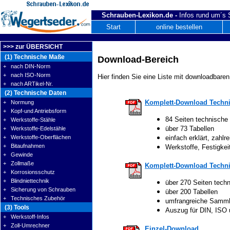
Schrauben-Lexikon.de -
Infos rund um´s
Start
online bestellen
>>> zur ÜBERSICHT
(1) Technische Maße
Download-Bereich
+ nach DIN-Norm
+ nach ISO-Norm
Hier finden Sie eine Liste mit downloadbaren
+ nach ARTikel-Nr.
(2) Technische Daten
Komplett-Download Techni
+ Normung
+ Kopf-und Antriebsform
84 Seiten technische
+ Werkstoffe-Stähle
über 73 Tabellen
+ Werkstoffe-Edelstähle
+ Werkstoffe-Oberflächen
einfach erklärt, zahlre
+ Bitaufnahmen
Werkstoffe, Festigke
+ Gewinde
+ Zollmaße
Komplett-Download Techni
+ Korrosionsschutz
+ Blindniettechnik
über 270 Seiten tech
+ Sicherung von Schrauben
über 200 Tabellen
+ Technisches Zubehör
umfrangreiche Samm
(3) Tools
Auszug für DIN, ISO
+ Werkstoff-Infos
+ Zoll-Umrechner
Einzel-Download