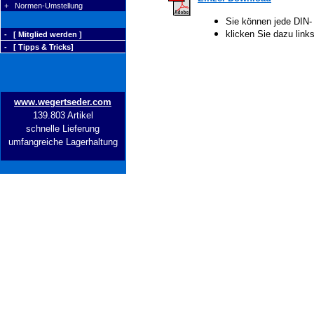
+ Normen-Umstellung
Sie können jede DIN-
klicken Sie dazu lin
- [ Mitglied werden ]
- [ Tipps & Tricks]
www.wegertseder.com
139.803 Artikel
schnelle Lieferung
umfangreiche Lagerhaltung