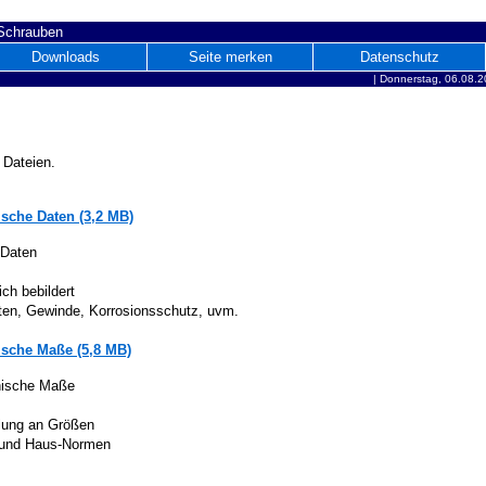
 Schrauben
Downloads
Seite merken
Datenschutz
|
Donnerstag, 06.08.2
 Dateien.
sche Daten (3,2 MB)
 Daten
ich bebildert
iten, Gewinde, Korrosionsschutz, uvm.
sche Maße (5,8 MB)
nische Maße
lung an Größen
 und Haus-Normen