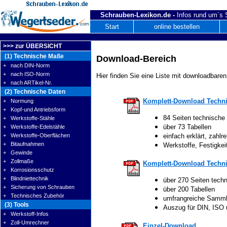
Schrauben-Lexikon.de -
Infos rund um´s
Start
online bestellen
>>> zur ÜBERSICHT
(1) Technische Maße
Download-Bereich
+ nach DIN-Norm
+ nach ISO-Norm
Hier finden Sie eine Liste mit downloadbaren
+ nach ARTikel-Nr.
(2) Technische Daten
Komplett-Download Techni
+ Normung
+ Kopf-und Antriebsform
84 Seiten technische
+ Werkstoffe-Stähle
über 73 Tabellen
+ Werkstoffe-Edelstähle
+ Werkstoffe-Oberflächen
einfach erklärt, zahlre
+ Bitaufnahmen
Werkstoffe, Festigke
+ Gewinde
+ Zollmaße
Komplett-Download Techni
+ Korrosionsschutz
+ Blindniettechnik
über 270 Seiten tech
+ Sicherung von Schrauben
über 200 Tabellen
+ Technisches Zubehör
umfrangreiche Samm
(3) Tools
Auszug für DIN, ISO
+ Werkstoff-Infos
+ Zoll-Umrechner
Einzel-Download