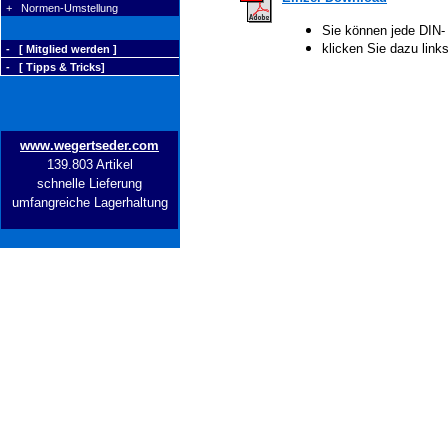
+ Normen-Umstellung
Sie können jede DIN-
klicken Sie dazu lin
- [ Mitglied werden ]
- [ Tipps & Tricks]
www.wegertseder.com
139.803 Artikel
schnelle Lieferung
umfangreiche Lagerhaltung