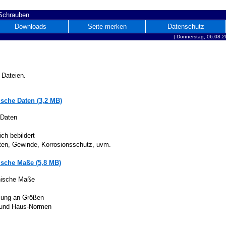
 Schrauben
Downloads
Seite merken
Datenschutz
|
Donnerstag, 06.08.2
 Dateien.
sche Daten (3,2 MB)
 Daten
ich bebildert
iten, Gewinde, Korrosionsschutz, uvm.
sche Maße (5,8 MB)
nische Maße
lung an Größen
 und Haus-Normen