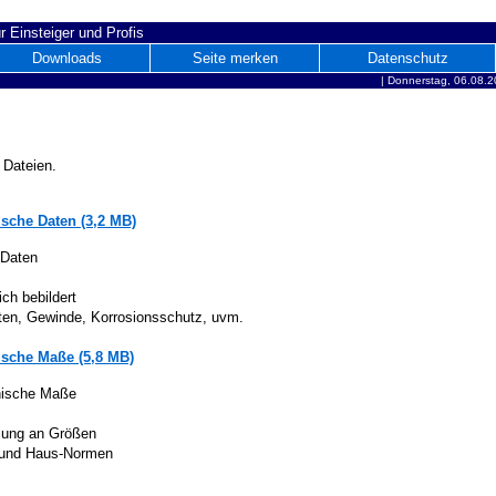
r Einsteiger und Profis
Downloads
Seite merken
Datenschutz
|
Donnerstag, 06.08.2
 Dateien.
sche Daten (3,2 MB)
 Daten
ich bebildert
iten, Gewinde, Korrosionsschutz, uvm.
sche Maße (5,8 MB)
nische Maße
lung an Größen
 und Haus-Normen