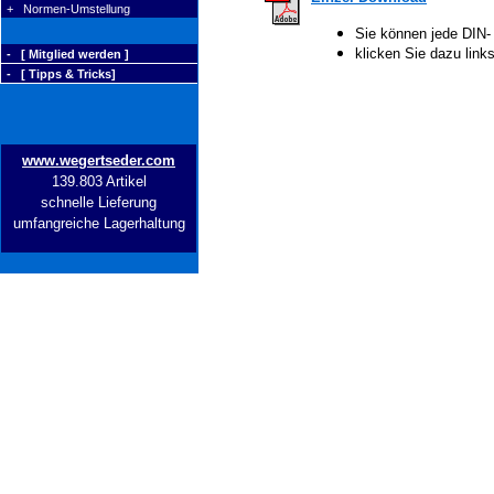
+ Normen-Umstellung
Sie können jede DIN-
klicken Sie dazu lin
- [ Mitglied werden ]
- [ Tipps & Tricks]
www.wegertseder.com
139.803 Artikel
schnelle Lieferung
umfangreiche Lagerhaltung