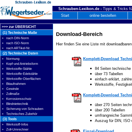
Schrauben-Lexikon.de -
Tipps & Tricks fü
Start
online bestellen
>>> zur ÜBERSICHT
(1) Technische Maße
Download-Bereich
+ nach DIN-Norm
+ nach ISO-Norm
Hier finden Sie eine Liste mit downloadbaren
+ nach ARTikel-Nr.
(2) Technische Daten
Komplett-Download Techni
+ Normung
+ Kopf-und Antriebsform
84 Seiten technische
+ Werkstoffe-Stähle
über 73 Tabellen
+ Werkstoffe-Edelstähle
+ Werkstoffe-Oberflächen
einfach erklärt, zahlre
+ Bitaufnahmen
Werkstoffe, Festigke
+ Gewinde
+ Zollmaße
Komplett-Download Techni
+ Korrosionsschutz
+ Blindniettechnik
über 270 Seiten tech
+ Sicherung von Schrauben
über 200 Tabellen
+ Technisches Zubehör
umfrangreiche Samm
(3) Tools
Auszug für DIN, ISO
+ Werkstoff-Infos
+ Zoll-Umrechner
Einzel-Download