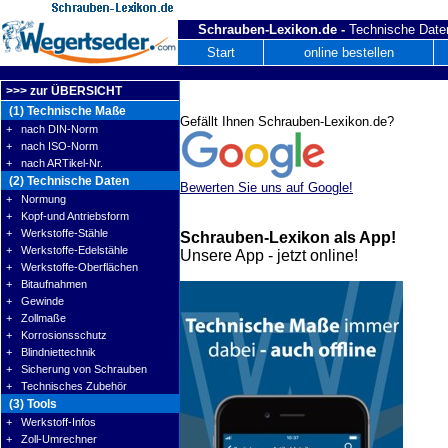
Schrauben-Lexikon.de -
Technische Daten
Start
online bestellen
>>> zur ÜBERSICHT
(1) Technische Maße
Gefällt Ihnen Schrauben-Lexikon.de?
+ nach DIN-Norm
+ nach ISO-Norm
+ nach ARTikel-Nr.
(2) Technische Daten
Bewerten Sie uns auf Google!
+ Normung
+ Kopf-und Antriebsform
+ Werkstoffe-Stähle
Schrauben-Lexikon als App!
+ Werkstoffe-Edelstähle
Unsere App - jetzt online!
+ Werkstoffe-Oberflächen
+ Bitaufnahmen
+ Gewinde
+ Zollmaße
+ Korrosionsschutz
+ Blindniettechnik
+ Sicherung von Schrauben
+ Technisches Zubehör
(3) Tools
+ Werkstoff-Infos
+ Zoll-Umrechner