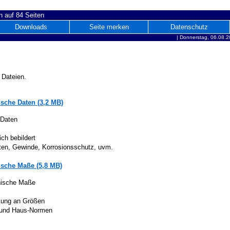
 auf 84 Seiten
Downloads
Seite merken
Datenschutz
|
Donnerstag, 06.08.2
 Dateien.
sche Daten (3,2 MB)
 Daten
ich bebildert
iten, Gewinde, Korrosionsschutz, uvm.
sche Maße (5,8 MB)
nische Maße
lung an Größen
 und Haus-Normen