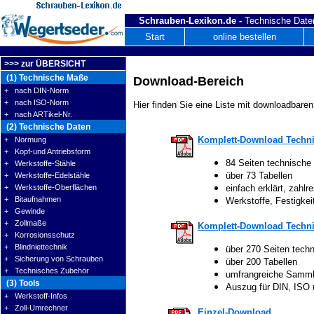
Schrauben-Lexikon.de -
Technische Daten
Start
online bestellen
>>> zur ÜBERSICHT
(1) Technische Maße
Download-Bereich
+ nach DIN-Norm
+ nach ISO-Norm
Hier finden Sie eine Liste mit downloadbaren
+ nach ARTikel-Nr.
(2) Technische Daten
Komplett-Download Techni
+ Normung
+ Kopf-und Antriebsform
84 Seiten technische
+ Werkstoffe-Stähle
über 73 Tabellen
+ Werkstoffe-Edelstähle
+ Werkstoffe-Oberflächen
einfach erklärt, zahlre
+ Bitaufnahmen
Werkstoffe, Festigke
+ Gewinde
+ Zollmaße
Komplett-Download Techni
+ Korrosionsschutz
+ Blindniettechnik
über 270 Seiten tech
+ Sicherung von Schrauben
über 200 Tabellen
+ Technisches Zubehör
umfrangreiche Samm
(3) Tools
Auszug für DIN, ISO
+ Werkstoff-Infos
+ Zoll-Umrechner
Einzel-Download