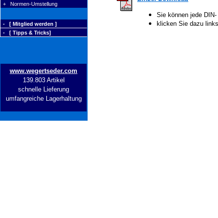
+ Normen-Umstellung
Sie können jede DIN-
klicken Sie dazu lin
- [ Mitglied werden ]
- [ Tipps & Tricks]
www.wegertseder.com
139.803 Artikel
schnelle Lieferung
umfangreiche Lagerhaltung