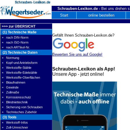
Schrauben-Lexikon.de -
Bei uns drehen s
Start
online bestellen
>>> zur ÜBERSICHT
(1) Technische Maße
Gefällt Ihnen Schrauben-Lexikon.de?
+ nach DIN-Norm
+ nach ISO-Norm
+ nach ARTikel-Nr.
(2) Technische Daten
Bewerten Sie uns auf Google!
+ Normung
+ Kopf-und Antriebsform
+ Werkstoffe-Stähle
Schrauben-Lexikon als App!
+ Werkstoffe-Edelstähle
Unsere App - jetzt online!
+ Werkstoffe-Oberflächen
+ Bitaufnahmen
+ Gewinde
+ Zollmaße
+ Korrosionsschutz
+ Blindniettechnik
+ Sicherung von Schrauben
+ Technisches Zubehör
(3) Tools
+ Werkstoff-Infos
+ Zoll-Umrechner