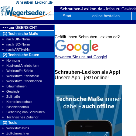
Schrauben-Lexikon.de -
Infos zu Gewinde
Start
online bestellen
>>> zur ÜBERSICHT
(1) Technische Maße
Gefällt Ihnen Schrauben-Lexikon.de?
+ nach DIN-Norm
+ nach ISO-Norm
+ nach ARTikel-Nr.
(2) Technische Daten
Bewerten Sie uns auf Google!
+ Normung
+ Kopf-und Antriebsform
+ Werkstoffe-Stähle
Schrauben-Lexikon als App!
+ Werkstoffe-Edelstähle
Unsere App - jetzt online!
+ Werkstoffe-Oberflächen
+ Bitaufnahmen
+ Gewinde
+ Zollmaße
+ Korrosionsschutz
+ Blindniettechnik
+ Sicherung von Schrauben
+ Technisches Zubehör
(3) Tools
+ Werkstoff-Infos
+ Zoll-Umrechner