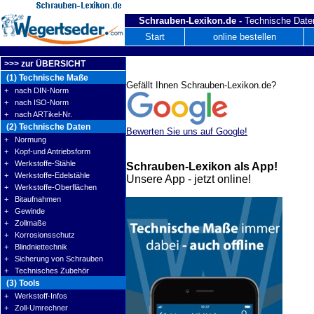
Schrauben-Lexikon.de -
Technische Daten
Start
online bestellen
>>> zur ÜBERSICHT
(1) Technische Maße
Gefällt Ihnen Schrauben-Lexikon.de?
+ nach DIN-Norm
+ nach ISO-Norm
+ nach ARTikel-Nr.
(2) Technische Daten
Bewerten Sie uns auf Google!
+ Normung
+ Kopf-und Antriebsform
+ Werkstoffe-Stähle
Schrauben-Lexikon als App!
+ Werkstoffe-Edelstähle
Unsere App - jetzt online!
+ Werkstoffe-Oberflächen
+ Bitaufnahmen
+ Gewinde
+ Zollmaße
+ Korrosionsschutz
+ Blindniettechnik
+ Sicherung von Schrauben
+ Technisches Zubehör
(3) Tools
+ Werkstoff-Infos
+ Zoll-Umrechner