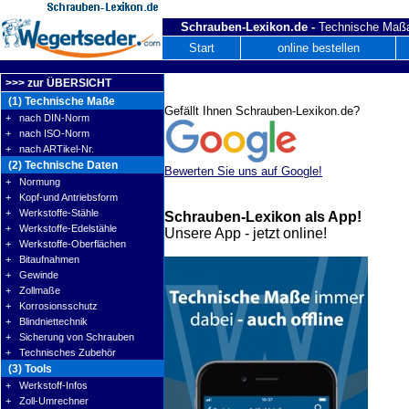
Schrauben-Lexikon.de -
Technische Maßa
Start
online bestellen
>>> zur ÜBERSICHT
(1) Technische Maße
Gefällt Ihnen Schrauben-Lexikon.de?
+ nach DIN-Norm
+ nach ISO-Norm
+ nach ARTikel-Nr.
(2) Technische Daten
Bewerten Sie uns auf Google!
+ Normung
+ Kopf-und Antriebsform
+ Werkstoffe-Stähle
Schrauben-Lexikon als App!
+ Werkstoffe-Edelstähle
Unsere App - jetzt online!
+ Werkstoffe-Oberflächen
+ Bitaufnahmen
+ Gewinde
+ Zollmaße
+ Korrosionsschutz
+ Blindniettechnik
+ Sicherung von Schrauben
+ Technisches Zubehör
(3) Tools
+ Werkstoff-Infos
+ Zoll-Umrechner