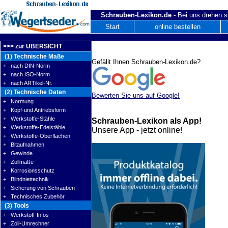
Schrauben-Lexikon.de -
Bei uns drehen s
Start
online bestellen
>>> zur ÜBERSICHT
(1) Technische Maße
Gefällt Ihnen Schrauben-Lexikon.de?
+ nach DIN-Norm
+ nach ISO-Norm
+ nach ARTikel-Nr.
(2) Technische Daten
Bewerten Sie uns auf Google!
+ Normung
+ Kopf-und Antriebsform
+ Werkstoffe-Stähle
Schrauben-Lexikon als App!
+ Werkstoffe-Edelstähle
Unsere App - jetzt online!
+ Werkstoffe-Oberflächen
+ Bitaufnahmen
+ Gewinde
+ Zollmaße
+ Korrosionsschutz
+ Blindniettechnik
+ Sicherung von Schrauben
+ Technisches Zubehör
(3) Tools
+ Werkstoff-Infos
+ Zoll-Umrechner