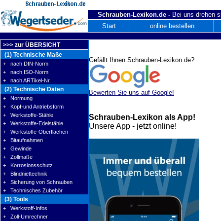
Schrauben-Lexikon.de -
Bei uns drehen s
Start
online bestellen
>>> zur ÜBERSICHT
(1) Technische Maße
Gefällt Ihnen Schrauben-Lexikon.de?
+ nach DIN-Norm
+ nach ISO-Norm
+ nach ARTikel-Nr.
(2) Technische Daten
Bewerten Sie uns auf Google!
+ Normung
+ Kopf-und Antriebsform
+ Werkstoffe-Stähle
Schrauben-Lexikon als App!
+ Werkstoffe-Edelstähle
Unsere App - jetzt online!
+ Werkstoffe-Oberflächen
+ Bitaufnahmen
+ Gewinde
+ Zollmaße
+ Korrosionsschutz
+ Blindniettechnik
+ Sicherung von Schrauben
+ Technisches Zubehör
(3) Tools
+ Werkstoff-Infos
+ Zoll-Umrechner