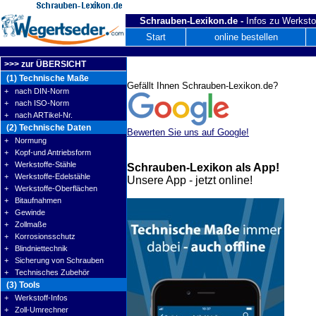
Schrauben-Lexikon.de -
Infos zu Werksto
Start
online bestellen
>>> zur ÜBERSICHT
(1) Technische Maße
Gefällt Ihnen Schrauben-Lexikon.de?
+ nach DIN-Norm
+ nach ISO-Norm
+ nach ARTikel-Nr.
(2) Technische Daten
Bewerten Sie uns auf Google!
+ Normung
+ Kopf-und Antriebsform
+ Werkstoffe-Stähle
Schrauben-Lexikon als App!
+ Werkstoffe-Edelstähle
Unsere App - jetzt online!
+ Werkstoffe-Oberflächen
+ Bitaufnahmen
+ Gewinde
+ Zollmaße
+ Korrosionsschutz
+ Blindniettechnik
+ Sicherung von Schrauben
+ Technisches Zubehör
(3) Tools
+ Werkstoff-Infos
+ Zoll-Umrechner