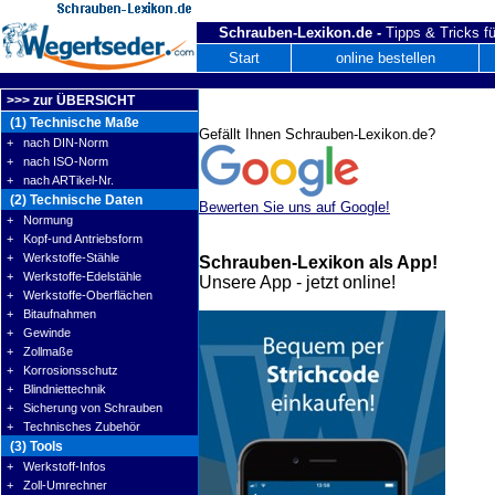
Schrauben-Lexikon.de -
Tipps & Tricks fü
Start
online bestellen
>>> zur ÜBERSICHT
(1) Technische Maße
Gefällt Ihnen Schrauben-Lexikon.de?
+ nach DIN-Norm
+ nach ISO-Norm
+ nach ARTikel-Nr.
(2) Technische Daten
Bewerten Sie uns auf Google!
+ Normung
+ Kopf-und Antriebsform
+ Werkstoffe-Stähle
Schrauben-Lexikon als App!
+ Werkstoffe-Edelstähle
Unsere App - jetzt online!
+ Werkstoffe-Oberflächen
+ Bitaufnahmen
+ Gewinde
+ Zollmaße
+ Korrosionsschutz
+ Blindniettechnik
+ Sicherung von Schrauben
+ Technisches Zubehör
(3) Tools
+ Werkstoff-Infos
+ Zoll-Umrechner