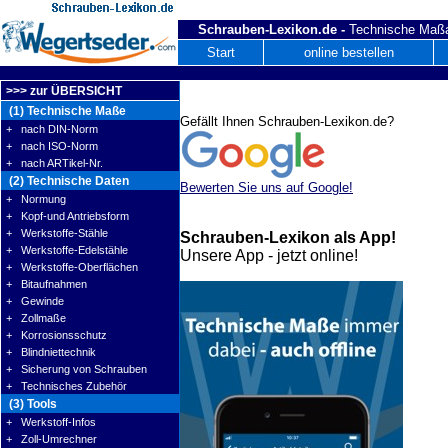
Schrauben-Lexikon.de -
Technische Maßa
Start
online bestellen
>>> zur ÜBERSICHT
(1) Technische Maße
Gefällt Ihnen Schrauben-Lexikon.de?
+ nach DIN-Norm
+ nach ISO-Norm
+ nach ARTikel-Nr.
(2) Technische Daten
Bewerten Sie uns auf Google!
+ Normung
+ Kopf-und Antriebsform
+ Werkstoffe-Stähle
Schrauben-Lexikon als App!
+ Werkstoffe-Edelstähle
Unsere App - jetzt online!
+ Werkstoffe-Oberflächen
+ Bitaufnahmen
+ Gewinde
+ Zollmaße
+ Korrosionsschutz
+ Blindniettechnik
+ Sicherung von Schrauben
+ Technisches Zubehör
(3) Tools
+ Werkstoff-Infos
+ Zoll-Umrechner