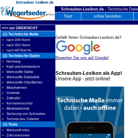
Schrauben-Lexikon.de -
Technische Daten
Start
online bestellen
>>> zur ÜBERSICHT
(1) Technische Maße
Gefällt Ihnen Schrauben-Lexikon.de?
+ nach DIN-Norm
+ nach ISO-Norm
+ nach ARTikel-Nr.
(2) Technische Daten
Bewerten Sie uns auf Google!
+ Normung
+ Kopf-und Antriebsform
+ Werkstoffe-Stähle
Schrauben-Lexikon als App!
+ Werkstoffe-Edelstähle
Unsere App - jetzt online!
+ Werkstoffe-Oberflächen
+ Bitaufnahmen
+ Gewinde
+ Zollmaße
+ Korrosionsschutz
+ Blindniettechnik
+ Sicherung von Schrauben
+ Technisches Zubehör
(3) Tools
+ Werkstoff-Infos
+ Zoll-Umrechner