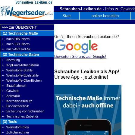
Schrauben-Lexikon.de -
Infos zu Gewinde
Start
online bestellen
>>> zur ÜBERSICHT
(1) Technische Maße
Gefällt Ihnen Schrauben-Lexikon.de?
+ nach DIN-Norm
+ nach ISO-Norm
+ nach ARTikel-Nr.
(2) Technische Daten
Bewerten Sie uns auf Google!
+ Normung
+ Kopf-und Antriebsform
+ Werkstoffe-Stähle
Schrauben-Lexikon als App!
+ Werkstoffe-Edelstähle
Unsere App - jetzt online!
+ Werkstoffe-Oberflächen
+ Bitaufnahmen
+ Gewinde
+ Zollmaße
+ Korrosionsschutz
+ Blindniettechnik
+ Sicherung von Schrauben
+ Technisches Zubehör
(3) Tools
+ Werkstoff-Infos
+ Zoll-Umrechner