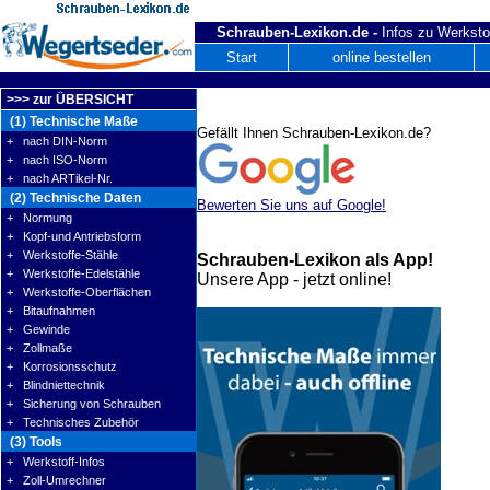
Schrauben-Lexikon.de -
Infos zu Werksto
Start
online bestellen
>>> zur ÜBERSICHT
(1) Technische Maße
Gefällt Ihnen Schrauben-Lexikon.de?
+ nach DIN-Norm
+ nach ISO-Norm
+ nach ARTikel-Nr.
(2) Technische Daten
Bewerten Sie uns auf Google!
+ Normung
+ Kopf-und Antriebsform
+ Werkstoffe-Stähle
Schrauben-Lexikon als App!
+ Werkstoffe-Edelstähle
Unsere App - jetzt online!
+ Werkstoffe-Oberflächen
+ Bitaufnahmen
+ Gewinde
+ Zollmaße
+ Korrosionsschutz
+ Blindniettechnik
+ Sicherung von Schrauben
+ Technisches Zubehör
(3) Tools
+ Werkstoff-Infos
+ Zoll-Umrechner