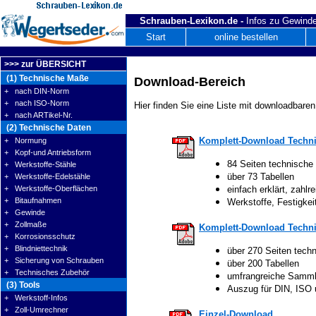
Schrauben-Lexikon.de -
Infos zu Gewinde
Start
online bestellen
>>> zur ÜBERSICHT
(1) Technische Maße
Download-Bereich
+ nach DIN-Norm
+ nach ISO-Norm
Hier finden Sie eine Liste mit downloadbaren
+ nach ARTikel-Nr.
(2) Technische Daten
Komplett-Download Techni
+ Normung
+ Kopf-und Antriebsform
84 Seiten technische
+ Werkstoffe-Stähle
über 73 Tabellen
+ Werkstoffe-Edelstähle
+ Werkstoffe-Oberflächen
einfach erklärt, zahlre
+ Bitaufnahmen
Werkstoffe, Festigke
+ Gewinde
+ Zollmaße
Komplett-Download Techni
+ Korrosionsschutz
+ Blindniettechnik
über 270 Seiten tech
+ Sicherung von Schrauben
über 200 Tabellen
+ Technisches Zubehör
umfrangreiche Samm
(3) Tools
Auszug für DIN, ISO
+ Werkstoff-Infos
+ Zoll-Umrechner
Einzel-Download