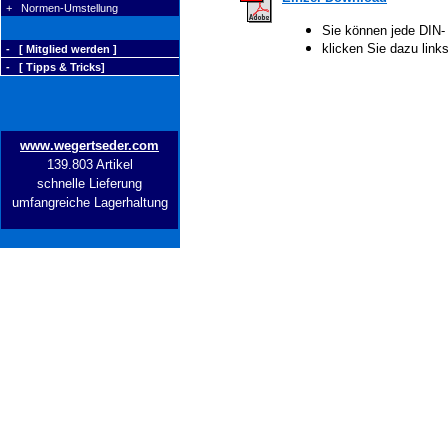
+ Normen-Umstellung
Sie können jede DIN-
klicken Sie dazu lin
- [ Mitglied werden ]
- [ Tipps & Tricks]
www.wegertseder.com
139.803 Artikel
schnelle Lieferung
umfangreiche Lagerhaltung