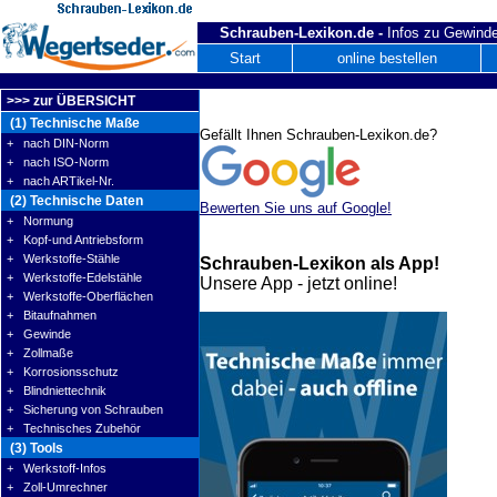
Schrauben-Lexikon.de -
Infos zu Gewinde
Start
online bestellen
>>> zur ÜBERSICHT
(1) Technische Maße
Gefällt Ihnen Schrauben-Lexikon.de?
+ nach DIN-Norm
+ nach ISO-Norm
+ nach ARTikel-Nr.
(2) Technische Daten
Bewerten Sie uns auf Google!
+ Normung
+ Kopf-und Antriebsform
+ Werkstoffe-Stähle
Schrauben-Lexikon als App!
+ Werkstoffe-Edelstähle
Unsere App - jetzt online!
+ Werkstoffe-Oberflächen
+ Bitaufnahmen
+ Gewinde
+ Zollmaße
+ Korrosionsschutz
+ Blindniettechnik
+ Sicherung von Schrauben
+ Technisches Zubehör
(3) Tools
+ Werkstoff-Infos
+ Zoll-Umrechner