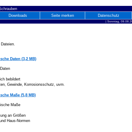
 Schrauben
Downloads
Seite merken
Datenschutz
|
Sonntag, 09.08.2
 Dateien.
sche Daten (3,2 MB)
 Daten
ich bebildert
iten, Gewinde, Korrosionsschutz, uvm.
sche Maße (5,8 MB)
nische Maße
lung an Größen
 und Haus-Normen