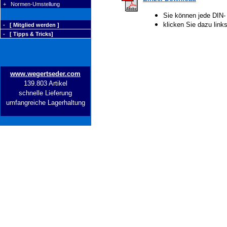
+ Normen-Umstellung
Sie können jede DIN-
klicken Sie dazu lin
- [ Mitglied werden ]
- [ Tipps & Tricks]
www.wegertseder.com
139.803 Artikel
schnelle Lieferung
umfangreiche Lagerhaltung